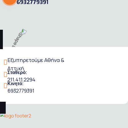
6932779391
Εξυπηρετούμε Αθήνα &
Αττική
Σταθερό:
211.411.2294
Κινητό:
6932779391