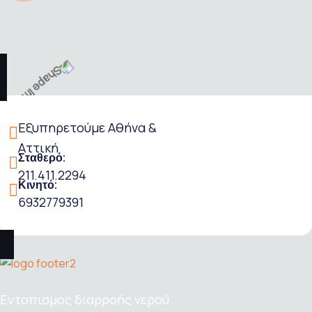
Εξυπηρετούμε Αθήνα &
Αττική
Σταθερό:
211.411.2294
Κινητό:
6932779391
Εντοπισμός διαρροής νερού