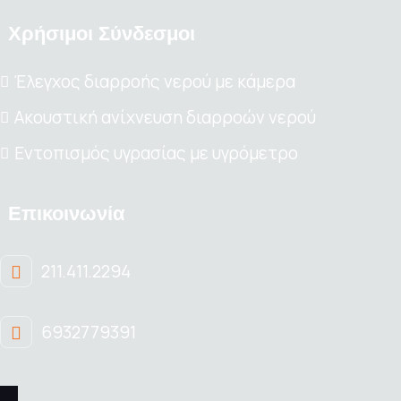
Χρήσιμοι Σύνδεσμοι
Έλεγχος διαρροής νερού με κάμερα
Ακουστική ανίχνευση διαρροών νερού
Εντοπισμός υγρασίας με υγρόμετρο
Επικοινωνία
211.411.2294
6932779391