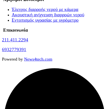
Έλεγχος διαρροής νερού με κάμερα
Ακουστική ανίχνευση διαρροών νερού
Εντοπισμός υγρασίας με υγρόμετρο
Επικοινωνία
211.411.2294
6932779391
Powered by
News4tech.com