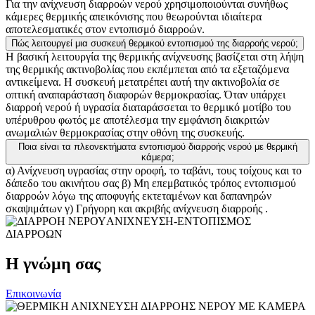
Για την ανίχνευση διαρροών νερού χρησιμοποιούνται συνήθως
κάμερες θερμικής απεικόνισης που θεωρούνται ιδιαίτερα
αποτελεσματικές στον εντοπισμό διαρροών.
Πώς λειτουργεί μια συσκευή θερμικού εντοπισμού της διαρροής νερού;
Η βασική λειτουργία της θερμικής ανίχνευσης βασίζεται στη λήψη
της θερμικής ακτινοβολίας που εκπέμπεται από τα εξεταζόμενα
αντικείμενα. Η συσκευή μετατρέπει αυτή την ακτινοβολία σε
οπτική αναπαράσταση διαφορών θερμοκρασίας. Όταν υπάρχει
διαρροή νερού ή υγρασία διαταράσσεται το θερμικό μοτίβο του
υπέρυθρου φωτός με αποτέλεσμα την εμφάνιση διακριτών
ανωμαλιών θερμοκρασίας στην οθόνη της συσκευής.
Ποια είναι τα πλεονεκτήματα εντοπισμού διαρροής νερού με θερμική
κάμερα;
α) Ανίχνευση υγρασίας στην οροφή, το ταβάνι, τους τοίχους και το
δάπεδο του ακινήτου σας β) Μη επεμβατικός τρόπος εντοπισμού
διαρροών λόγω της αποφυγής εκτεταμένων και δαπανηρών
σκαψιμάτων γ) Γρήγορη και ακριβής ανίχνευση διαρροής .
ΑΝΙΧΝΕΥΣΗ-ΕΝΤΟΠΙΣΜΟΣ
ΔΙΑΡΡΟΩΝ
Η γνώμη σας
Επικοινωνία